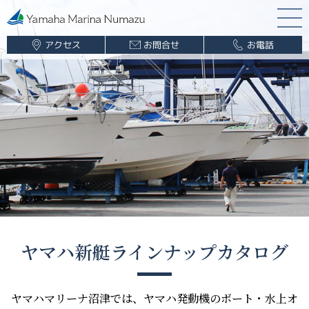
アクセス
お問合せ
お電話
マリーナ案内
海遊び情報
レンタルボート
ボート販売
ボート販売
（新艇・中古艇）
ヤマハ新艇ラインナップカタログ
ご購入について
ヤマハ新艇ラインナップカタログ
法人での購入について
ボート保管業務
ヤマハマリーナ沼津では、ヤマハ発動機のボート・水上オ