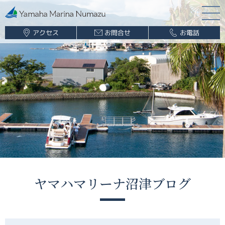
アクセス
お問合せ
お電話
マリーナ案内
海遊び情報
レンタルボート
ボート販売
ボート保管業務
船舶免許
釣果情報
ヤマハマリーナ沼津ブログ
ブログ