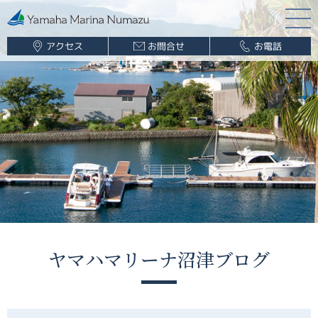
アクセス
お問合せ
お電話
マリーナ案内
海遊び情報
レンタルボート
ボート販売
ボート保管業務
船舶免許
釣果情報
ヤマハマリーナ沼津ブログ
ブログ