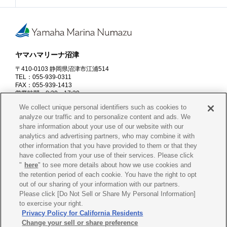
ヤマハマリーナ沼津
〒410-0103 静岡県沼津市江浦514
TEL：055-939-0311
FAX：055-939-1413
営業時間：8:30～17:30
※7～9月末は18:00、11月20日～2月末は17:00まで
We collect unique personal identifiers such as cookies to
定休日：火・水曜日
analyze our traffic and to personalize content and ads. We
share information about your use of our website with our
資料請求
お問合せ
analytics and advertising partners, who may combine it with
other information that you have provided to them or that they
have collected from your use of their services. Please click
"
here
" to see more details about how we use cookies and
the retention period of each cookie. You have the right to opt
会社概要
プライバシー
ポリシー
out of our sharing of your information with our partners.
Please click [Do Not Sell or Share My Personal Information]
Cookie
ポリシー
古物営業法に
基づく表示
to exercise your right.
Privacy Policy for California Residents
Change your sell or share preference