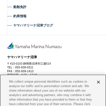
船舶免許
釣果情報
ヤマハマリーナ沼津ブログ
ヤマハマリーナ沼津
〒410-0103 静岡県沼津市江浦514
TEL：055-939-0311
FAX：055-939-1413
営業時間：8:30～17:30
※7～9月末は18:00、11月20日～2月末は17:00まで
We collect unique personal identifiers such as cookies to
定休日：火・水曜日
analyze our traffic and to personalize content and ads. We
share information about your use of our website with our
資料請求
お問合せ
analytics and advertising partners, who may combine it with
other information that you have provided to them or that they
have collected from your use of their services. Please click