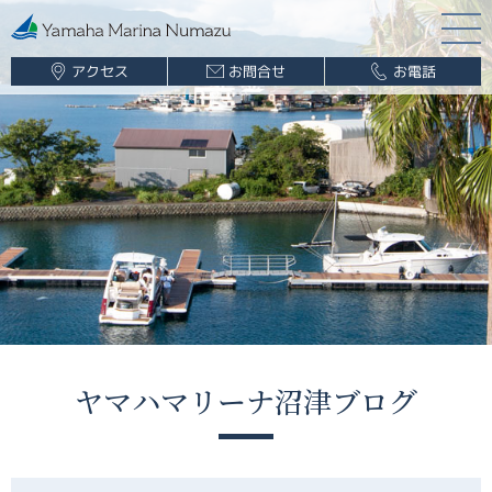
アクセス
お問合せ
お電話
マリーナ案内
海遊び情報
レンタルボート
ボート販売
ボート保管業務
船舶免許
釣果情報
ヤマハマリーナ沼津ブログ
ブログ