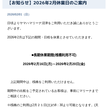
【お知らせ】2026年2月休業日のご案内
2026/02/01（日）
日頃よりヤマハマリーナ沼津をご利用いただき誠にありがとうご
ざいます。
2026
年
2
月は下記の期間・日程を休業とさせていただきます。
■長期休業期間
(
桟橋利用不可
)
2026
年
2
月
16
日
(
月
)
～
2026
年
2
月
20
日
(
金
)
上記期間中は、桟橋をご利用いただけません。
期間中の出航をご予定されているお客様は、事前にマリーナまで
ご相談ください。
※桟橋のご利用は
2
月２１日
(
土
)
の
8
：
30
より可能となります。
(
天