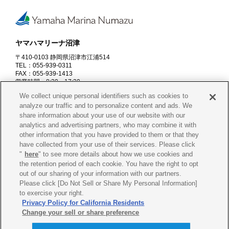
ヤマハマリーナ沼津
〒410-0103 静岡県沼津市江浦514
TEL：055-939-0311
FAX：055-939-1413
営業時間：8:30～17:30
※7～9月末は18:00、11月20日～2月末は17:00まで
We collect unique personal identifiers such as cookies to
定休日：火・水曜日
analyze our traffic and to personalize content and ads. We
share information about your use of our website with our
資料請求
お問合せ
analytics and advertising partners, who may combine it with
other information that you have provided to them or that they
have collected from your use of their services. Please click
"
here
" to see more details about how we use cookies and
the retention period of each cookie. You have the right to opt
会社概要
プライバシー
ポリシー
out of our sharing of your information with our partners.
Please click [Do Not Sell or Share My Personal Information]
Cookie
ポリシー
古物営業法に
基づく表示
to exercise your right.
Privacy Policy for California Residents
Change your sell or share preference