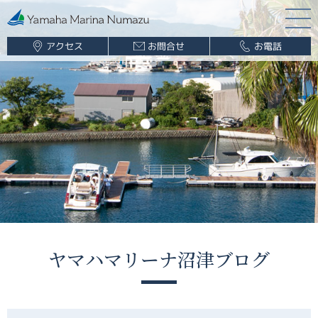
アクセス
お問合せ
お電話
マリーナ案内
海遊び情報
レンタルボート
ボート販売
ボート保管業務
船舶免許
釣果情報
ヤマハマリーナ沼津ブログ
ブログ