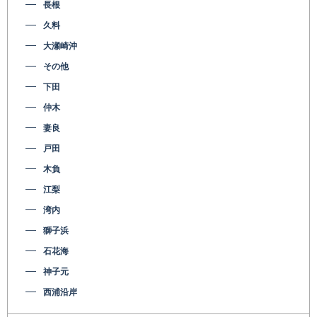
長根
久料
大瀬崎沖
その他
下田
仲木
妻良
戸田
木負
江梨
湾内
獅子浜
石花海
神子元
西浦沿岸