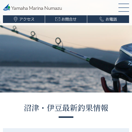
アクセス
お問合せ
お電話
マリーナ案内
海遊び情報
レンタルボート
ボート販売
ボート保管業務
船舶免許
釣果情報
沼津・伊豆最新釣果情報
ブログ