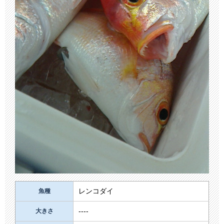
レンコダイ
魚種
----
大きさ