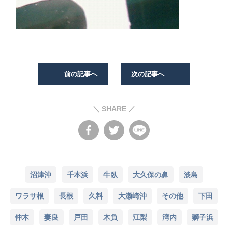
前の記事へ
次の記事へ
＼ SHARE ／
沼津沖
千本浜
牛臥
大久保の鼻
淡島
ワラサ根
長根
久料
大瀬崎沖
その他
下田
仲木
妻良
戸田
木負
江梨
湾内
獅子浜