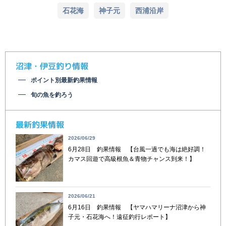
石花海
神子元
西浦沿岸
沼津・伊豆釣り情報
ポイント別最新釣果情報
旬の魚を釣ろう
最新釣果情報
2026/06/29
6月28日 釣果情報 【台風一過でも海は絶好調！
カマス回遊で高級根魚＆青物チャンス到来！】
2026/06/21
6月16日 釣果情報 【ヤマハマリーナ沼津から神
子元・石花海へ！遠征釣行レポート】