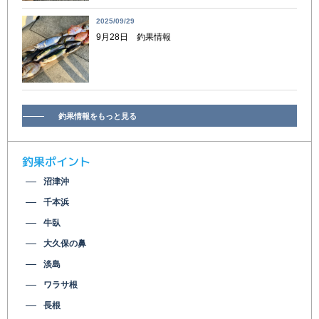
2025/09/29
9月28日 釣果情報
釣果情報をもっと見る
釣果ポイント
沼津沖
千本浜
牛臥
大久保の鼻
淡島
ワラサ根
長根