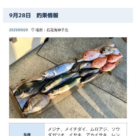
9月28日 釣果情報
2025/09/29
場所：
石花海
神子元
メジナ、メイチダイ、ムロアジ、ソウ
ダガツオ、イサキ、アカイサキ、レン
魚種