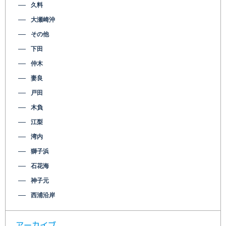
久料
大瀬崎沖
その他
下田
仲木
妻良
戸田
木負
江梨
湾内
獅子浜
石花海
神子元
西浦沿岸
アーカイブ