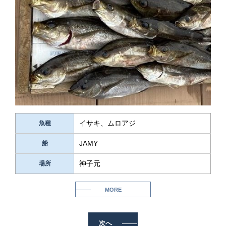
イサキ、ムロアジ
魚種
JAMY
船
神子元
場所
MORE
次へ