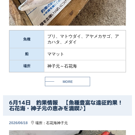
ブリ、マトウダイ、アヤメカサゴ、ア
魚種
カハタ、メダイ
ママット
船
神子元～石花海
場所
MORE
6月14日 釣果情報 【魚種豊富な遠征釣果！
石花海・神子元の恵みを満喫♪】
2026/06/18
場所：
石花海
神子元