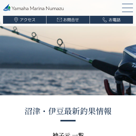
アクセス
お問合せ
お電話
マリーナ案内
海遊び情報
レンタルボート
ボート販売
ボート保管業務
船舶免許
釣果情報
沼津・伊豆最新釣果情報
ブログ
神子元 一覧